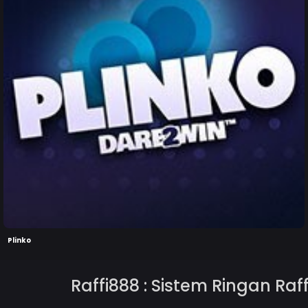
Plinko
Raffi888 : Sistem Ringan Ra