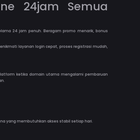
nline 24jam Semua
elama 24 jam penuh. Beragam promo menarik, bonus
nikmati layanan login cepat, proses registrasi mudah,
 platform ketika domain utama mengalami pembaruan
an.
na yang membutuhkan akses stabil setiap hari.