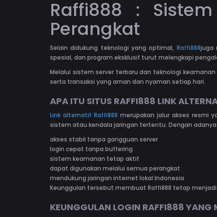
Raffi888 : Siste
Perangkat
Selain didukung teknologi yang optimal,
Raffi888
juga
spesial, dan program eksklusif turut melengkapi pen
Melalui sistem server terbaru dan teknologi keamanan
serta transaksi yang aman dan nyaman setiap hari.
APA ITU SITUS RAFFI888 LINK ALTERN
Link alternatif Raffi888
merupakan jalur akses resmi 
sistem atau kendala jaringan tertentu. Dengan adanya 
akses stabil tanpa gangguan server
login cepat tanpa buffering
sistem keamanan tetap aktif
dapat digunakan melalui semua perangkat
mendukung jaringan internet lokal Indonesia
Keunggulan tersebut membuat Raffi888 tetap menjadi s
KEUNGGULAN LOGIN RAFFI888 YANG