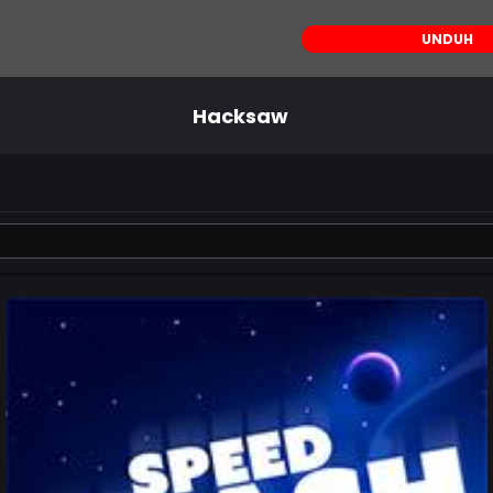
UNDUH
Hacksaw