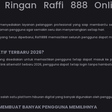
m Ringan Raffi 888 O
 menyediakan layanan pelanggan profesional yang siap membantu s
galaman pengguna agar semakin seru dan menyenangkan setiap hari.
 yang terus diperbarui, Raffi888 memastikan seluruh pengguna dapat me
ATIF TERBARU 2026?
yang disediakan untuk memastikan pengguna tetap dapat masuk ke
link alternatif terbaru 2026, pengguna dapat tetap login tanpa hambat
alah satu platform hiburan digital yang banyak digunakan oleh penggu
 MEMBUAT BANYAK PENGGUNA MEMILIHNYA