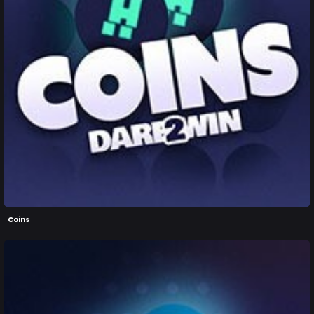
Coins