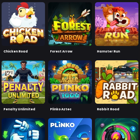
Chicken Road
Forest Arrow
Hamster Run
Penalty Unlimited
Plinko Aztec
Rabbit Road