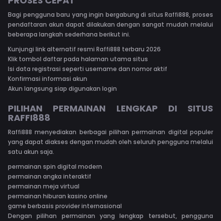
PROSES CEPAT
Bagi pengguna baru yang ingin bergabung di situs Raffi888, proses
pendaftaran akun dapat dilakukan dengan sangat mudah melalui
beberapa langkah sederhana berikut ini.
Kunjungi link alternatif resmi Raffi888 terbaru 2026
Klik tombol daftar pada halaman utama situs
Isi data registrasi seperti username dan nomor aktif
Konfirmasi informasi akun
Akun langsung siap digunakan login
PILIHAN PERMAINAN LENGKAP DI SITUS
RAFFI888
Raffi888 menyediakan berbagai pilihan permainan digital populer
yang dapat diakses dengan mudah oleh seluruh pengguna melalui
satu akun saja.
permainan spin digital modern
permainan angka interaktif
permainan meja virtual
permainan hiburan kasino online
game berbasis provider internasional
Dengan pilihan permainan yang lengkap tersebut, pengguna