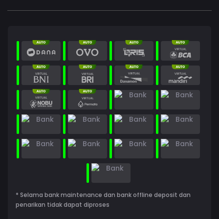
* Selama bank maintenance dan bank offline deposit dan
penarikan tidak dapat diproses