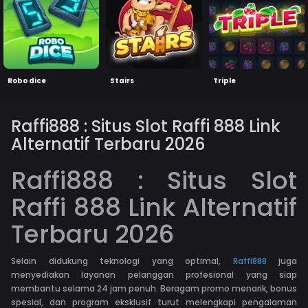
Robo dice
Stairs
Triple
Raffi888 : Situs Slot Raffi 888 Link
Alternatif Terbaru 2026
Raffi888 : Situs Slot
Raffi 888 Link Alternatif
Terbaru 2026
Selain didukung teknologi yang optimal,
Raffi888
juga
menyediakan layanan pelanggan profesional yang siap
membantu selama 24 jam penuh. Beragam promo menarik, bonus
spesial, dan program eksklusif turut melengkapi pengalaman