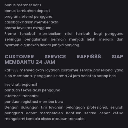
bonus member baru
bonus tambahan deposit
program referral pengguna
cashback harian member aktif
promo loyalitas mingguan
Promo tersebut memberikan nilai tambah bagi pengguna
sehingga pengalaman bermain menjadi lebih menarik dan
nyaman digunakan dalam jangka panjang.
CUSTOMER SERVICE RAFFI888 SIAP
MEMBANTU 24 JAM
Raffi888 menyediakan layanan customer service profesional yang
siap membantu pengguna selama 24 jam nonstop setiap hari.
live chat responsif
bantuan teknis akun pengguna
informasi transaksi
panduan registrasi member baru
Dengan dukungan tim layanan pelanggan profesional, seluruh
pengguna dapat memperoleh bantuan secara cepat ketika
mengalami kendala akses ataupun transaksi.