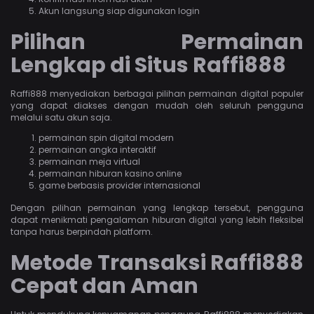
Akun langsung siap digunakan login
Pilihan Permainan
Lengkap di Situs Raffi888
Raffi888 menyediakan berbagai pilihan permainan digital populer
yang dapat diakses dengan mudah oleh seluruh pengguna
melalui satu akun saja.
permainan spin digital modern
permainan angka interaktif
permainan meja virtual
permainan hiburan kasino online
game berbasis provider internasional
Dengan pilihan permainan yang lengkap tersebut, pengguna
dapat menikmati pengalaman hiburan digital yang lebih fleksibel
tanpa harus berpindah platform.
Metode Transaksi Raffi888
Cepat dan Aman