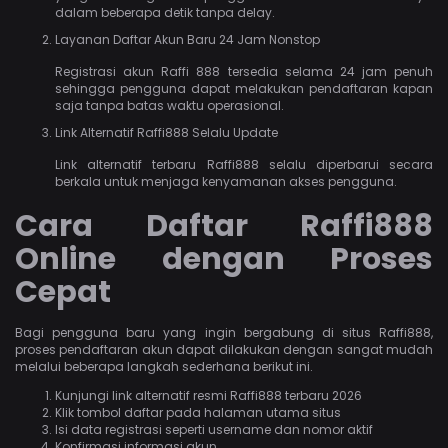
dalam beberapa detik tanpa delay.
Layanan Daftar Akun Baru 24 Jam Nonstop
Registrasi akun Raffi 888 tersedia selama 24 jam penuh
sehingga pengguna dapat melakukan pendaftaran kapan
saja tanpa batas waktu operasional.
Link Alternatif Raffi888 Selalu Update
Link alternatif terbaru Raffi888 selalu diperbarui secara
berkala untuk menjaga kenyamanan akses pengguna.
Cara Daftar Raffi888
Online dengan Proses
Cepat
Bagi pengguna baru yang ingin bergabung di situs Raffi888,
proses pendaftaran akun dapat dilakukan dengan sangat mudah
melalui beberapa langkah sederhana berikut ini.
Kunjungi link alternatif resmi Raffi888 terbaru 2026
Klik tombol daftar pada halaman utama situs
Isi data registrasi seperti username dan nomor aktif
Konfirmasi informasi akun