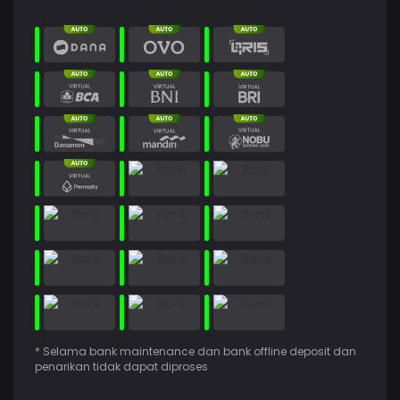
* Selama bank maintenance dan bank offline deposit dan
penarikan tidak dapat diproses