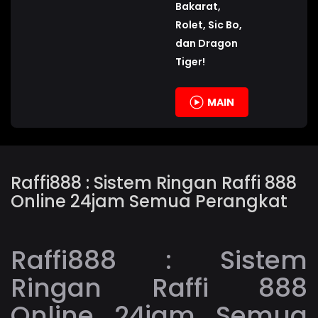
Bakarat,
Rolet, Sic Bo,
dan Dragon
Tiger!
MAIN
Raffi888 : Sistem Ringan Raffi 888
Online 24jam Semua Perangkat
Raffi888 : Sistem
Ringan Raffi 888
Online 24jam Semua