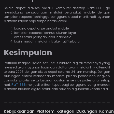
Selain dapat diakses melalui komputer desktop, Raffi888 juga
mendukung penggunaan melalui perangkat mobile dengan
tampilan responsif sehingga pengguna dapat menikmati layanan
platform kapan saja tanpa batas lokasi.
loading cepat di perangkat mobile
tampilan responsif semua ukuran layar
akses stabil jaringan lokal Indonesia
login mudah melalui link alternatif terbaru
Kesimpulan
Raffi888 menjadi salah satu situs hiburan digital terpercaya yang
menyediakan layanan login dan daftar akun melalui link alternatif
terbaru 2026 dengan akses cepat selama 24 jam nonstop. Dengan
dukungan sistem keamanan modern, pilihan permainan lengkap,
transaksi praktis, serta layanan customer service profesional setiap
hari,
Raffi 888
menjadi pilihan tepat bagi pengguna yang mencari
platform hiburan digital stabil dan mudah digunakan kapan saja.
Kebijaksanaan
Platform
Kategori
Dukungan
Komun