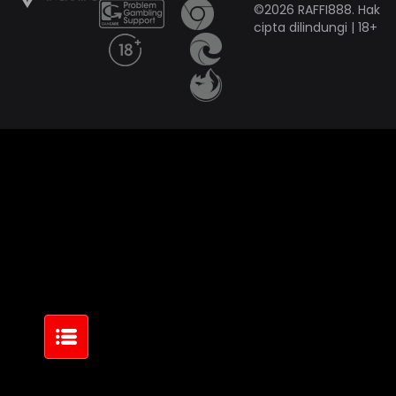
©2026 RAFFI888. Hak
cipta dilindungi | 18+