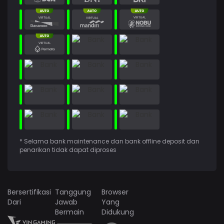
* Selama bank maintenance dan bank offline deposit dan
penarikan tidak dapat diproses
Bersertifikasi
Tanggung
Browser
Dari
Jawab
Yang
Bermain
Didukung