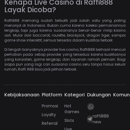
Kenapa Live Casino di Raffi888
Layak Dicoba?
Raffi888 memang sudah terbukti jadi salah satu yang paling
menonjol di Indonesia. Bukan cuma karena koleksi permainannya
lengkap, tapi juga karena suasananya benar-benar mirip kasino
asli. Mulai dari baccarat, roulette, blackjack, dragon tiger, sampai
game show interaktif, semua tersedia dalam kualitas terbaik.
Di tengah banyaknya provider live casino, Raffi888 berhasil mencuri
perhatian pada setiap provider yang tersedua karena kualitasnya
yang konsisten, game lengkap, dan layanan ramah pemain. Bagi
siapa pun yang lagi cari suasana casino seru tanpa harus keluar
rumah, Raffi 888 bisa jadi pilihan terbaik.
Kebijaksanaan
Platform
Kategori
Dukungan
Komun
Promosi
Hot
Games
Loyalty
raffi888
Slots
new
Referral
Live