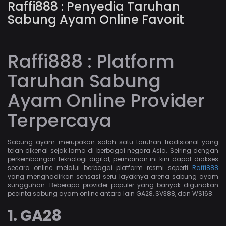
Raffi888 : Penyedia Taruhan
Sabung Ayam Online Favorit
Raffi888 : Platform
Taruhan Sabung
Ayam Online Provider
Terpercaya
Sabung ayam merupakan salah satu taruhan tradisional yang
telah dikenal sejak lama di berbagai negara Asia. Seiring dengan
perkembangan teknologi digital, permainan ini kini dapat diakses
secara online melalui berbagai platform resmi seperti
Raffi888
yang menghadirkan sensasi seru layaknya arena sabung ayam
sungguhan. Beberapa provider populer yang banyak digunakan
pecinta sabung ayam online antara lain GA28, SV388, dan WS168.
1. GA28