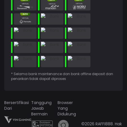
* Selama bank maintenance dan bank offline deposit dan
penarikan tidak dapat diproses
Bersertifikasi
Tanggung
Browser
Dari
Jawab
Yang
Bermain
Didukung
©2026 RAFFI888. Hak