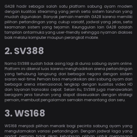
GA28 hadir sebagai salah satu platform sabung ayam modern
dengan kualitas streaming yang jernih serta sistem taruhan yang
mudah digunakan. Banyak pemain memilih GA28 karena memiliki
pilihan pertandingan yang cukup variatif, jadwal yang jelas, serta
keamanan sistem yang terjamin. Keunggulan lain GA28 adalah
tampilan antarmuka yang user-friendly sehingga nyaman diakses
baik melalui komputer maupun perangkat mobile.
2. SV388
Nama SV388 sudah tidak asing lagi di dunia sabung ayam online.
Platform ini dikenal luas karena menghadirkan arena pertandingan
yang terhubung langsung dari berbagai negara dengan sistem
siaran real-time. Pemain bisa menyaksikan aksi sabung ayam dari
berbagai arena internasional, lengkap dengan kualitas video HD
dan layanan transaksi cepat. Selain itu, SV388 juga menawarkan
beragam jenis taruhan yang dapat disesuaikan dengan strategi
pemain, membuat pengalaman semakin menantang dan seru.
3. WS168
WS168 menjadi pilihan menarik bagi pecinta sabung ayam yang
mengutamakan variasi pertandingan. Dengan jadwal laga yang
padat, pemain tidak akan kehabisan pilihan untuk memasang