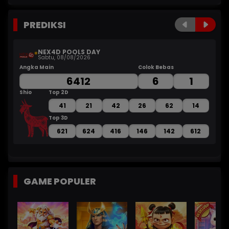
PREDIKSI
NEX4D POOLS DAY
Sabtu, 08/08/2026
Angka Main
Colok Bebas
An
6412
6
1
Sh
Shio
Top 2D
41
21
42
26
62
14
Top 3D
621
624
416
146
142
612
GAME POPULER