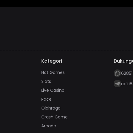
Kategori
Dukung
Hot Games
6285
Slots
raffi
Live Casino
Race
Olahraga
Crash Game
Arcade