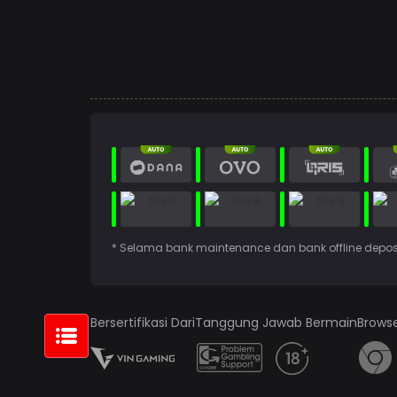
* Selama bank maintenance dan bank offline deposi
Bersertifikasi Dari
Tanggung Jawab Bermain
Brows