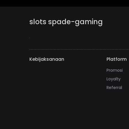
slots spade-gaming
.
Kebijaksanaan
Platform
Promosi
Loyalty
Referral